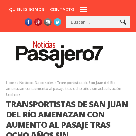
QUIENES SOMOS
CONTACTO
Home
Noticias Nacionales
Transportistas de San Juan del Río
amenazan con aumento al pasaje tras ocho años sin actualización
tarifaria
TRANSPORTISTAS DE SAN JUAN
DEL RÍO AMENAZAN CON
AUMENTO AL PASAJE TRAS
OCHO AÑOS SIN