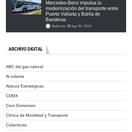
Mercedes-Benz impulsa la
modernización del transporte entre
Puerto Vallarta y Bahía de
Banderas
Redacción
Ago 04, 2026
ARCHIVO DIGITAL
ABC del gas natural
Al volante
Alianza Estratégicas
CDMX
Cero Emisiones
Clínica de Movilidad y Transporte
Coberturas