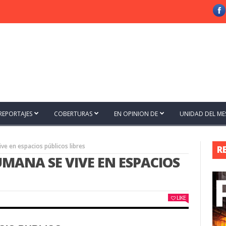
REPORTAJES
COBERTURAS
EN OPINION DE
UNIDAD DEL ME
e en espacios públicos libres
R
MANA SE VIVE EN ESPACIOS
LIKE