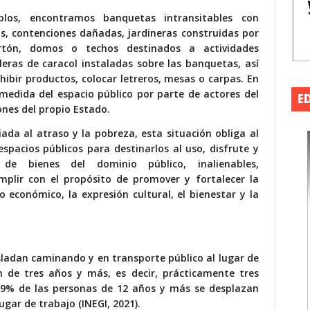
plos, encontramos banquetas intransitables con
os, contenciones dañadas, jardineras construidas por
cartón, domos o techos destinados a actividades
leras de caracol instaladas sobre las banquetas, así
ibir productos, colocar letreros, mesas o carpas. En
medida del espacio público por parte de actores del
E
ones del propio Estado.
da al atraso y la pobreza, esta situación obliga al
spacios públicos para destinarlos al uso, disfrute y
 de bienes del dominio público, inalienables,
mplir con el propósito de promover y fortalecer la
io económico, la expresión cultural, el bienestar y la
sladan caminando y en transporte público al lugar de
n de tres años y más, es decir, prácticamente tres
.9% de las personas de 12 años y más se desplazan
gar de trabajo (INEGI, 2021).