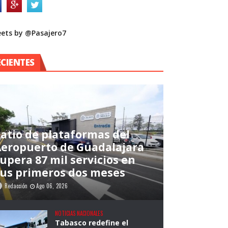
ets by @Pasajero7
ECIENTES
atio de plataformas del
eropuerto de Guadalajara
upera 87 mil servicios en
us primeros dos meses
Redacción
Ago 06, 2026
NOTICIAS NACIONALES
Tabasco redefine el