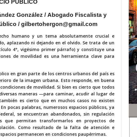
nández González /
Abogado Fiscalista y
Público / gilbertohergon@gmail.com
erecho humano y un tema absolutamente crucial e
o, aplazando ni dejando en el olvido. Se trata de un
ículo 4°, vigésimo primer párrafo) y constituye una
iones de movilidad es una herramienta clave para
lico en gran parte de los centros urbanos del país es
terioro de la imagen urbana. Esto responde, en buena
 condiciones de movilidad. Si bien es cierto que todos
 diversas maneras —para caminar, acudir al lugar de
también es cierto que en muchos casos no existen
. En pocas palabras, numerosos espacios públicos, ya
ederal, se encuentran abandonados, sin regulación
nes que permitan transformarlos en proyectos de
blación. Como resultado de la falta de atención e
 espacios permanecen en condiciones paupérrimas.