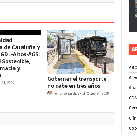
idad
 de Cataluña y
A
 GDL-Altos-AGS:
 Sostenible,
ABC
omacia y
n
Al 
Gobernar el transporte
o 04, 2026
no cabe en tres años
Ali
Fernando Sánchez Prol
Ago 04, 2026
CD
Cer
Clí
Cob