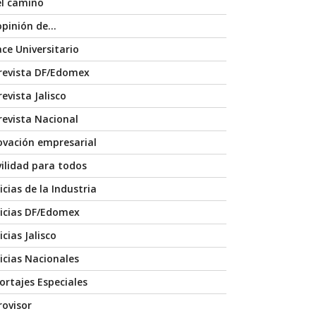
el camino
opinión de…
ace Universitario
revista DF/Edomex
evista Jalisco
revista Nacional
ovación empresarial
ilidad para todos
icias de la Industria
icias DF/Edomex
cias Jalisco
icias Nacionales
ortajes Especiales
rovisor