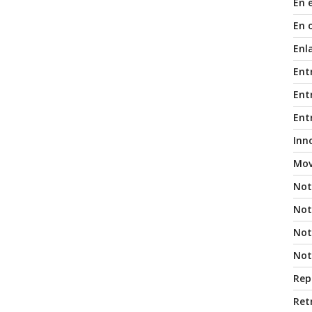
En 
En 
Enl
Ent
Entr
Ent
Inn
Mov
Not
Not
Noti
Not
Rep
Ret