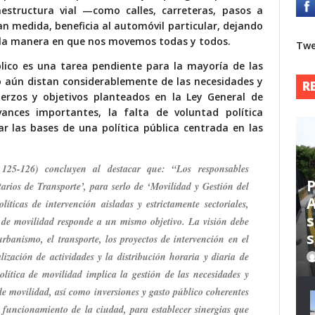
estructura vial —como calles, carreteras, pasos a
n medida, beneficia al automóvil particular, dejando
 la manera en que nos movemos todas y todos.
Twe
blico es una tarea pendiente para la mayoría de las
o aún distan considerablemente de las necesidades y
R
erzos y objetivos planteados en la Ley General de
ances importantes, la falta de voluntad política
r las bases de una política pública centrada en las
 125-126) concluyen al destacar que: “Los responsables
P
arios de Transporte’, para serlo de ‘Movilidad y Gestión del
A
íticas de intervención aisladas y estrictamente sectoriales,
s
y de movilidad responde a un mismo objetivo. La visión debe
s
urbanismo, el transporte, los proyectos de intervención en el
alización de actividades y la distribución horaria y diaria de
olítica de movilidad implica la gestión de las necesidades y
e movilidad, así como inversiones y gasto público coherentes
 funcionamiento de la ciudad, para establecer sinergias que