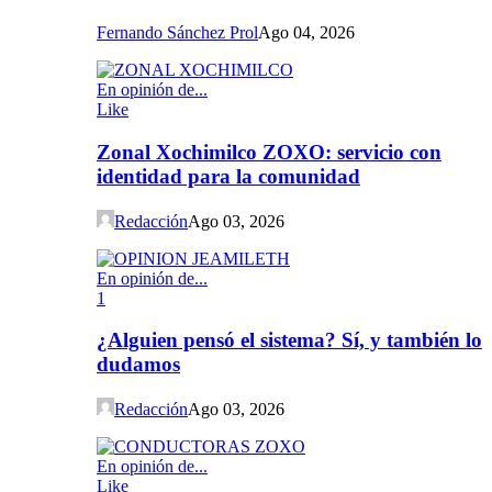
Fernando Sánchez Prol
Ago 04, 2026
En opinión de...
Like
Zonal Xochimilco ZOXO: servicio con
identidad para la comunidad
Redacción
Ago 03, 2026
En opinión de...
1
¿Alguien pensó el sistema? Sí, y también lo
dudamos
Redacción
Ago 03, 2026
En opinión de...
Like