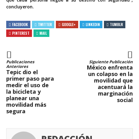
concluyeron.
FACEBOOK
TWITTER
GOOGLE+
LINKEDIN
TUMBLR
PINTEREST
MAIL
Publicaciones
Siguiente Publicación
Anteriores
México enfrenta
Tepic dio el
un colapso en la
primer paso para
movilidad que
medir el uso de
acentuará la
la bicicleta y
marginación
planear una
social
movilidad más
segura
REDACCIÓN