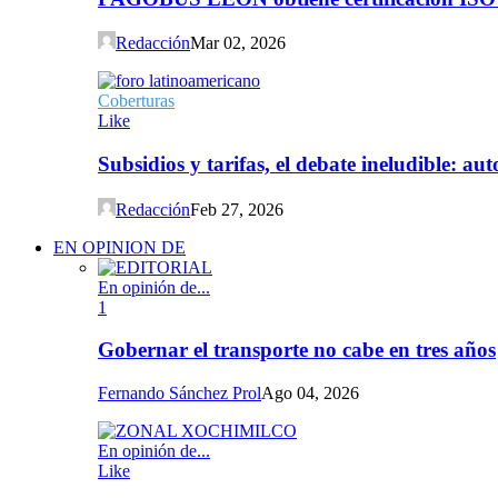
Redacción
Mar 02, 2026
Coberturas
Like
Subsidios y tarifas, el debate ineludible: a
Redacción
Feb 27, 2026
EN OPINION DE
En opinión de...
1
Gobernar el transporte no cabe en tres años
Fernando Sánchez Prol
Ago 04, 2026
En opinión de...
Like