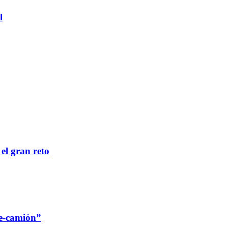
l
 el gran reto
re-camión”