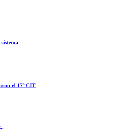
 sistema
aron el 17º CIT
io