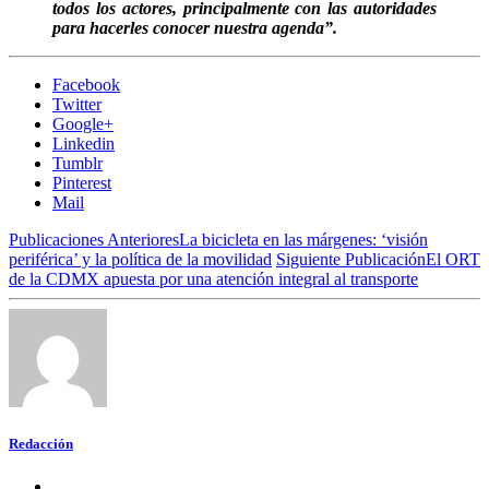
todos los actores, principalmente con las autoridades
para hacerles conocer nuestra agenda”.
Facebook
Twitter
Google+
Linkedin
Tumblr
Pinterest
Mail
Publicaciones Anteriores
La bicicleta en las márgenes: ‘visión
periférica’ y la política de la movilidad
Siguiente Publicación
El ORT
de la CDMX apuesta por una atención integral al transporte
Redacción