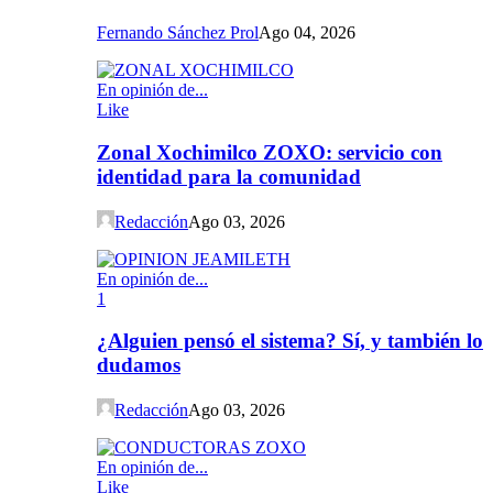
Fernando Sánchez Prol
Ago 04, 2026
En opinión de...
Like
Zonal Xochimilco ZOXO: servicio con
identidad para la comunidad
Redacción
Ago 03, 2026
En opinión de...
1
¿Alguien pensó el sistema? Sí, y también lo
dudamos
Redacción
Ago 03, 2026
En opinión de...
Like