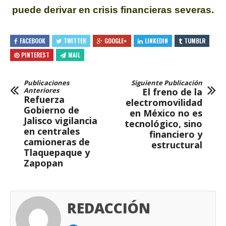
puede derivar
en crisis financieras severas.
FACEBOOK
TWITTER
GOOGLE+
LINKEDIN
TUMBLR
PINTEREST
MAIL
Publicaciones
Siguiente Publicación
Anteriores
El freno de la
Refuerza
electromovilidad
Gobierno de
en México no es
Jalisco vigilancia
tecnológico, sino
en centrales
financiero y
camioneras de
estructural
Tlaquepaque y
Zapopan
REDACCIÓN