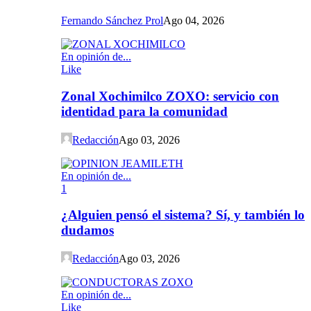
Fernando Sánchez Prol
Ago 04, 2026
En opinión de...
Like
Zonal Xochimilco ZOXO: servicio con
identidad para la comunidad
Redacción
Ago 03, 2026
En opinión de...
1
¿Alguien pensó el sistema? Sí, y también lo
dudamos
Redacción
Ago 03, 2026
En opinión de...
Like