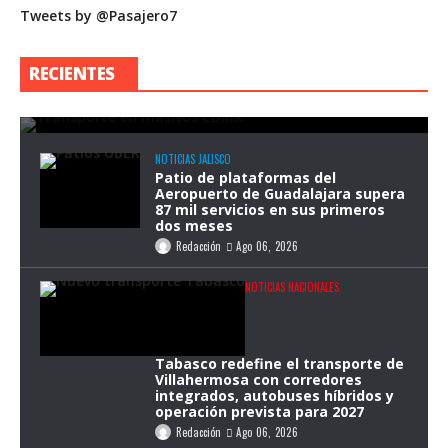
Tweets by @Pasajero7
Congreso de la CDMX analiza reforma
para garantizar transporte público
RECIENTES
durante eventos masivos
Redacción
Ago 07, 2026
NOTICIAS JALISCO
Patio de plataformas del
Aeropuerto de Guadalajara supera
87 mil servicios en sus primeros
dos meses
Redacción
Ago 06, 2026
NOTICIAS NACIONALES
Tabasco redefine el transporte de
Villahermosa con corredores
integrados, autobuses híbridos y
operación prevista para 2027
Redacción
Ago 06, 2026