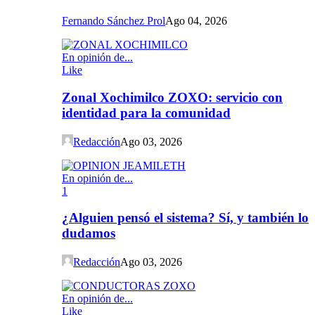
Fernando Sánchez Prol
Ago 04, 2026
En opinión de...
Like
Zonal Xochimilco ZOXO: servicio con
identidad para la comunidad
Redacción
Ago 03, 2026
En opinión de...
1
¿Alguien pensó el sistema? Sí, y también lo
dudamos
Redacción
Ago 03, 2026
En opinión de...
Like