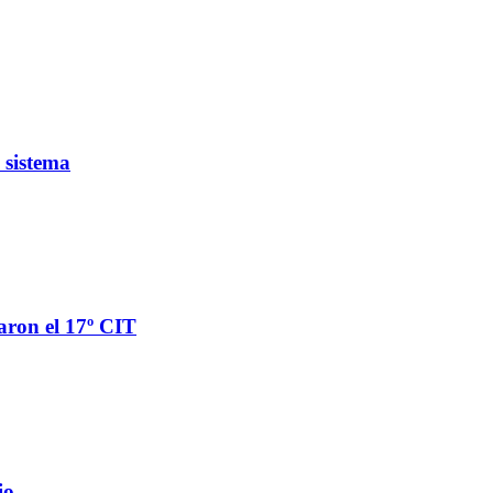
 sistema
aron el 17º CIT
io