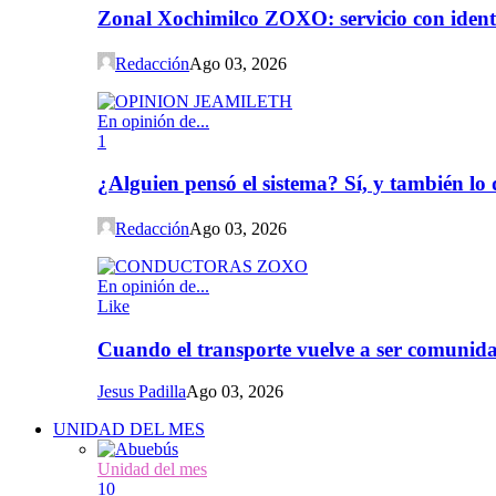
Zonal Xochimilco ZOXO: servicio con iden
Redacción
Ago 03, 2026
En opinión de...
1
¿Alguien pensó el sistema? Sí, y también l
Redacción
Ago 03, 2026
En opinión de...
Like
Cuando el transporte vuelve a ser comunida
Jesus Padilla
Ago 03, 2026
UNIDAD DEL MES
Unidad del mes
10