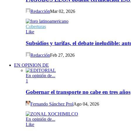
Redacción
Mar 02, 2026
Coberturas
Like
Subsidios y tarifas, el debate ineludible: a
Redacción
Feb 27, 2026
EN OPINION DE
En opinión de...
1
Gobernar el transporte no cabe en tres años
Fernando Sánchez Prol
Ago 04, 2026
En opinión de...
Like