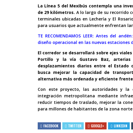
La Línea 5 del Mexibús contempla una inver
de 29 kilómetros.
A lo largo de su recorrido 
terminales ubicadas en Lechería y El Rosari
para usuarios que actualmente enfrentan larg
TE RECOMENDAMOS LEER:
Antes del andén:
diseño operacional en las nuevas estaciones d
El corredor se desarrollará sobre ejes viale
Portillo y la vía Gustavo Baz, arteri
desplazamientos diarios entre el Estado 
busca mejorar la capacidad de transpor
alternativa más ordenada y eficiente frente 
Con este proyecto, las autoridades y la 
integración metropolitana mediante infra
reducir tiempos de traslado, mejorar la cone
para millones de habitantes de la zona norte 
FACEBOOK
TWITTER
GOOGLE+
LINKEDIN