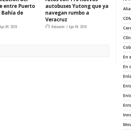
e entre Puerto
autobuses Yutong que ya
Ali
y Bahía de
navegan rumbo a
CD
Veracruz
Ago 04, 2026
Redacción
Ago 04, 2026
Cer
Clí
Cob
En 
En 
Enl
Ent
Entr
Ent
Inn
Mov