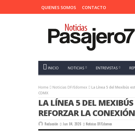
QUIENES SOMOS
CONTACTO
INICIO
NOTICIAS
ENTREVISTAS
RE
Home
Noticias DF/Edomex
La Línea 5 del Mexibús es
CDMX
LA LÍNEA 5 DEL MEXIBÚS
REFORZAR LA CONEXIÓN
Redacción
Jun 04, 2026
Noticias DF/Edomex