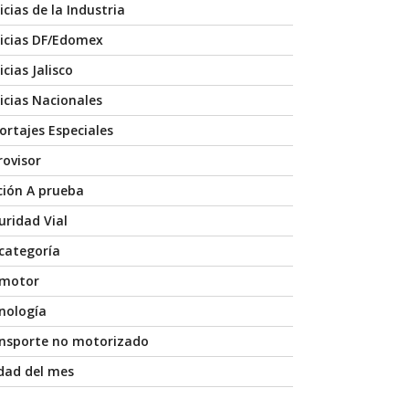
icias de la Industria
icias DF/Edomex
cias Jalisco
icias Nacionales
ortajes Especiales
rovisor
ción A prueba
uridad Vial
 categoría
 motor
nología
nsporte no motorizado
dad del mes