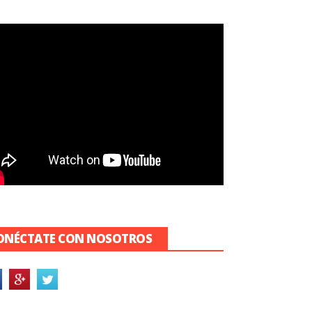
ONÉCTATE CON NOSOTROS
laxcala asumirá la
egulación del transporte