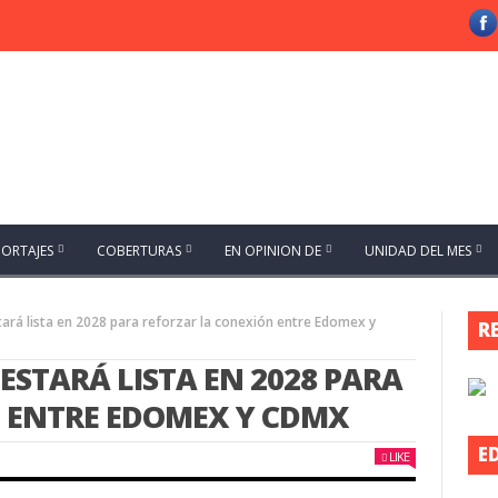
PORTAJES
COBERTURAS
EN OPINION DE
UNIDAD DEL MES
tará lista en 2028 para reforzar la conexión entre Edomex y
R
 ESTARÁ LISTA EN 2028 PARA
 ENTRE EDOMEX Y CDMX
E
LIKE