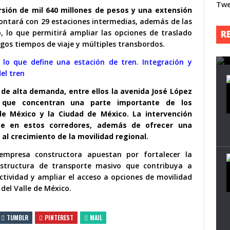
Twe
p
sión de mil 640 millones de pesos y una extensión
contará con 29 estaciones intermedias, además de las
t
o, lo que permitirá ampliar las opciones de traslado
R
os tiempos de viaje y múltiples transbordos.
 lo que define una estación de tren. Integración y
el tren
s de alta demanda, entre ellos la avenida José López
as que concentran una parte importante de los
de México y la Ciudad de México. La intervención
te en estos corredores, además de ofrecer una
al crecimiento de la movilidad regional.
empresa constructora apuestan por fortalecer la
estructura de transporte masivo que contribuya a
ctividad y ampliar el acceso a opciones de movilidad
del Valle de México.
TUMBLR
PINTEREST
MAIL