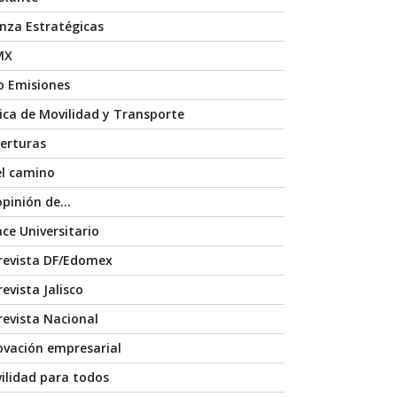
anza Estratégicas
MX
o Emisiones
nica de Movilidad y Transporte
erturas
el camino
opinión de…
ace Universitario
revista DF/Edomex
evista Jalisco
revista Nacional
ovación empresarial
ilidad para todos