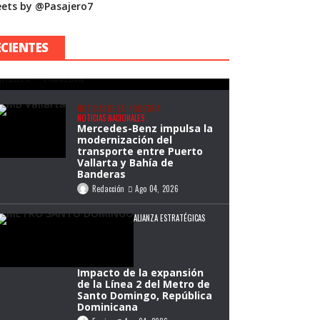
ets by @Pasajero7
úblico en rutas federales
ras acuerdo con la
ECIENTES
Federación
Redacción
Ago 05, 2026
NOTICIAS DE LA INDUSTRIA
NOTICIAS NACIONALES
Mercedes-Benz impulsa la
modernización del
transporte entre Puerto
Vallarta y Bahía de
Banderas
Redacción
Ago 04, 2026
ALIANZA ESTRATÉGICAS
Impacto de la expansión
de la Línea 2 del Metro de
Santo Domingo, República
Dominicana