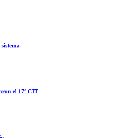
 sistema
aron el 17º CIT
io