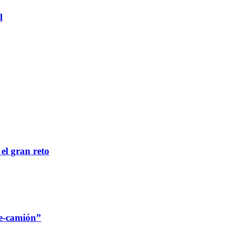
l
 el gran reto
re-camión”