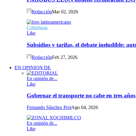
Redacción
Mar 02, 2026
Coberturas
Like
Subsidios y tarifas, el debate ineludible: a
Redacción
Feb 27, 2026
EN OPINION DE
En opinión de...
Like
Gobernar el transporte no cabe en tres años
Fernando Sánchez Prol
Ago 04, 2026
En opinión de...
Like