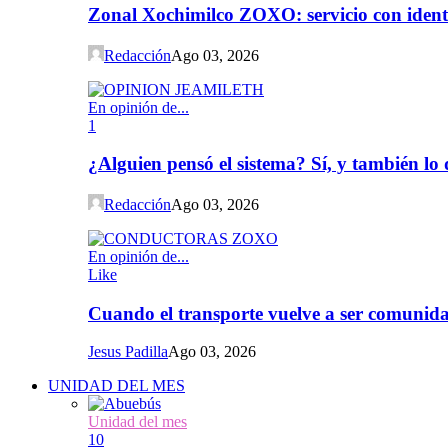
Zonal Xochimilco ZOXO: servicio con iden
Redacción
Ago 03, 2026
En opinión de...
1
¿Alguien pensó el sistema? Sí, y también l
Redacción
Ago 03, 2026
En opinión de...
Like
Cuando el transporte vuelve a ser comunida
Jesus Padilla
Ago 03, 2026
UNIDAD DEL MES
Unidad del mes
10