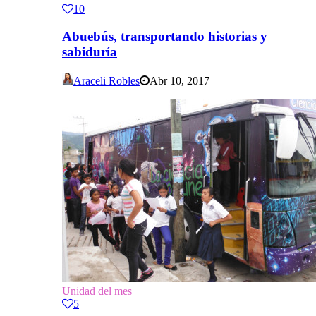
10
Abuebús, transportando historias y
sabiduría
Araceli Robles
Abr 10, 2017
Unidad del mes
5