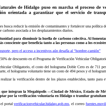
turales de Hidalgo puso en marcha el proceso de ve
ón orientada a garantizar que el servicio de transpo
ades busca reducir la emisión de contaminantes y fortalecer una política
 de carbono asociada a los desplazamientos diarios.
tunidad para disminuir la huella de carbono colectiva. Al fomenta
s consciente que beneficia tanto a las personas como a los ecosist
nsporte, pero el acceso a incentivos aún desafía al “hombre-camión”
0% de descuento en el Programa de Verificación Vehicular Obligatorio. 
hicular Obligatorio, el costo del holograma Doble Cero es de 711 pes
te, el holograma voluntario tiene un costo de 494 pesos y el hologra
realizar la verificación dentro de los plazos establecidos, tanto para
des que integran la Megalópolis —Ciudad de México, Estado de Mé
ptar por la verificación voluntaria en Hidalgo o tramitar gratuitam
 el portal
verificacionvehicular.hidalgo.
gob.mx
,
el correo
fuentes.movi