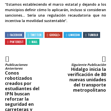
“Estamos estableciendo el marco estatal y dejando a los
municipios definir cómo lo aplicarán, incluso si consideran
sanciones… Sería una regulación recaudatoria que no
incentiva la movilidad sustentable”.
FACEBOOK
TWITTER
GOOGLE+
LINKEDIN
TUMBLR
PINTEREST
MAIL
Publicaciones
Siguiente Publicación
Anteriores
Hidalgo inicia la
Conos
verificación de 80
robotizados
nuevas unidades
creados por
del transporte
estudiantes del
metropolitano
IPN buscan
reforzar la
seguridad en
carreteras y