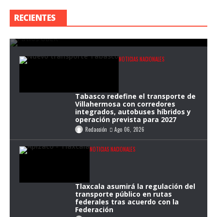
Guadalajara supera 87 mil servicios en sus
RECIENTES
primeros dos meses
Redacción
Ago 06, 2026
NOTICIAS NACIONALES
Tabasco redefine el transporte de
Villahermosa con corredores
integrados, autobuses híbridos y
operación prevista para 2027
Redacción
Ago 06, 2026
NOTICIAS NACIONALES
Tlaxcala asumirá la regulación del
transporte público en rutas
federales tras acuerdo con la
Federación