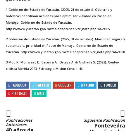
1
Gobierno del Estado de Yucatán.
(2025, 21 de octubre).
Gobierno y
hoteleros coordinan acciones para optimizar vialidad en Paseo de
Montejo. Gobierno del Estado de Yucatán
.
https://www.yucatan.gob.mx/saladeprensa/ver_nota.php?id=9805
2
Gobierno del Estado de Yucatán.
(2025, 31 de octubre).
Movilidad segura y
sustentable, prioridad en Paseo de Montejo. Gobierno del Estado de
Yucatán.
https://www.yucatan.gob.mx/saladeprensa/ver_nota.php?id=9880
3
Moo F., Monsreal, E., Becerra A., Ortega A. & Andrade S.
(2023).
Conteo
ciclista Mérida 2023.
Estrategia Misión Cero, 1-46
FACEBOOK
TWITTER
GOOGLE+
LINKEDIN
TUMBLR
PINTEREST
MAIL
Publicaciones
Siguiente Publicación
Anteriores
Pontevedra
40 años de