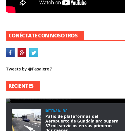
CONÉCTATE CON NOSOTROS
Tweets by @Pasajero7
Congreso de la CDMX analiza reforma
para garantizar transporte público
RECIENTES
durante eventos masivos
Redacción
Ago 07, 2026
NOTICIAS JALISCO
Patio de plataformas del
Aeropuerto de Guadalajara supera
87 mil servicios en sus primeros
dos meses