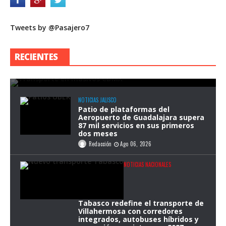
Tweets by @Pasajero7
Congreso de la CDMX analiza reforma
para garantizar transporte público
RECIENTES
durante eventos masivos
Redacción
Ago 07, 2026
NOTICIAS JALISCO
Patio de plataformas del
Aeropuerto de Guadalajara supera
87 mil servicios en sus primeros
dos meses
Redacción
Ago 06, 2026
NOTICIAS NACIONALES
Tabasco redefine el transporte de
Villahermosa con corredores
integrados, autobuses híbridos y