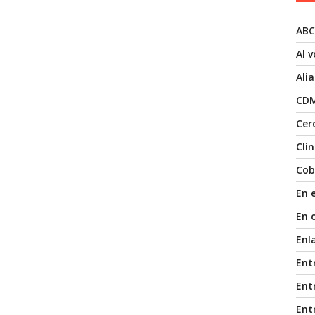
ABC
Al 
Ali
CD
Cer
Clí
Cob
En 
En 
Enl
Ent
Entr
Ent