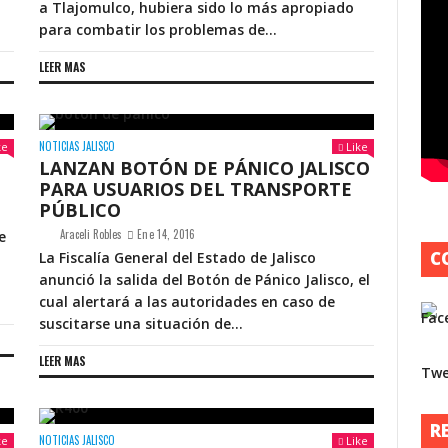
a Tlajomulco, hubiera sido lo más apropiado
para combatir los problemas de...
LEER MAS
NOTICIAS JALISCO
ke
Like
LANZAN BOTÓN DE PÁNICO JALISCO
PARA USUARIOS DEL TRANSPORTE
PÚBLICO
Araceli Robles
Ene 14, 2016
e
C
La Fiscalía General del Estado de Jalisco
anunció la salida del Botón de Pánico Jalisco, el
cual alertará a las autoridades en caso de
suscitarse una situación de...
P
LEER MAS
Twe
A
s
R
s
NOTICIAS JALISCO
ke
Like