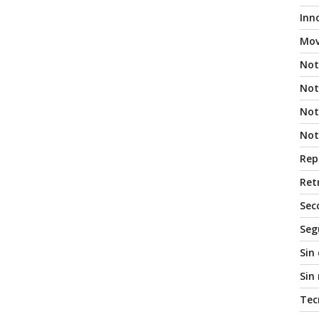
Inn
Mov
Not
Not
Noti
Not
Rep
Ret
Sec
Seg
Sin
Sin
Tec