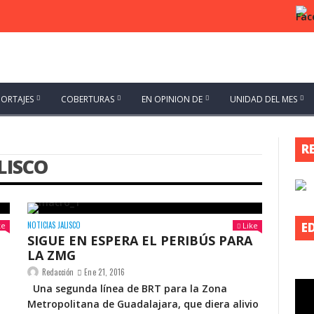
PORTAJES
COBERTURAS
EN OPINION DE
UNIDAD DEL MES
R
LISCO
NOTICIAS JALISCO
E
ke
Like
SIGUE EN ESPERA EL PERIBÚS PARA
LA ZMG
Redacción
Ene 21, 2016
Una segunda línea de BRT para la Zona
Metropolitana de Guadalajara, que diera alivio