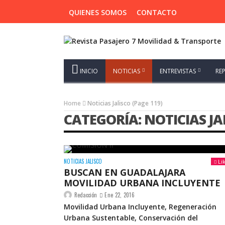
QUIENES SOMOS
CONTACTO
INICIO
NOTICIAS
ENTREVISTAS
RE
Home
Noticias Jalisco
(Page 119)
CATEGORÍA: NOTICIAS JA
NOTICIAS JALISCO
Li
BUSCAN EN GUADALAJARA
MOVILIDAD URBANA INCLUYENTE
Redacción
Ene 22, 2016
Movilidad Urbana Incluyente, Regeneración
Urbana Sustentable, Conservación del