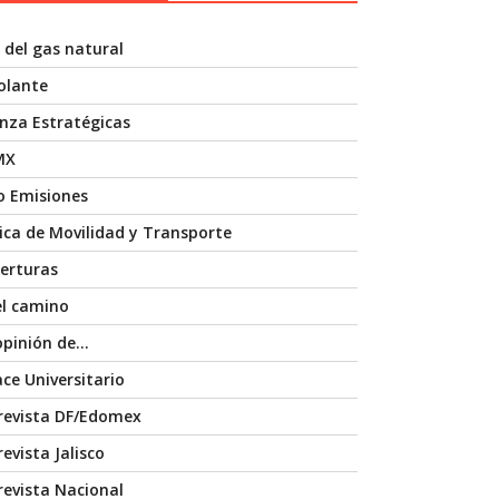
 del gas natural
volante
anza Estratégicas
MX
o Emisiones
nica de Movilidad y Transporte
erturas
el camino
opinión de…
ace Universitario
revista DF/Edomex
evista Jalisco
revista Nacional