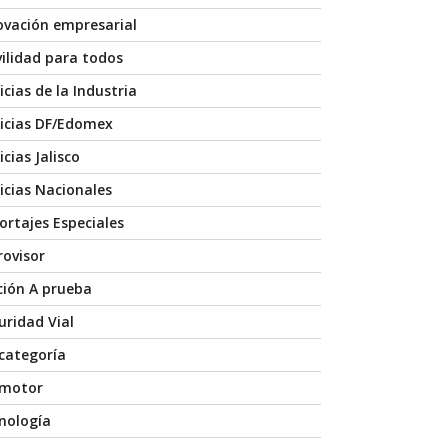
ovación empresarial
ilidad para todos
icias de la Industria
icias DF/Edomex
cias Jalisco
icias Nacionales
ortajes Especiales
rovisor
ción A prueba
uridad Vial
 categoría
 motor
nología