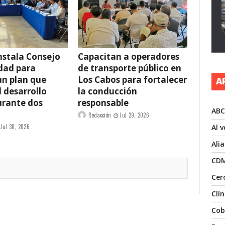
nstala Consejo
Capacitan a operadores
dad para
de transporte público en
un plan que
Los Cabos para fortalecer
A
l desarrollo
la conducción
urante dos
responsable
ABC
Redacción
Jul 29, 2026
Al 
Jul 30, 2026
Ali
CD
Cer
Clí
Cob