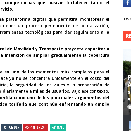
o, competencias que buscan fortalecer tanto el
rvicio.
Twe
a plataforma digital que permitirá monitorear el
ntener un proceso permanente de actualización,
rramientas tecnológicas para dar seguimiento a la
R
ral de Movilidad y Transporte proyecta capacitar a
 la intención de ampliar gradualmente la cobertura
re en uno de los momentos más complejos para el
P
bate ya no se concentra únicamente en el costo del
A
icio, la seguridad de los viajes y la preparación de
s
r diariamente a miles de usuarios. Bajo ese contexto,
 perfila como uno de los principales argumentos del
s
ica tarifaria que continúa enfrentando un amplio
TUMBLR
PINTEREST
MAIL