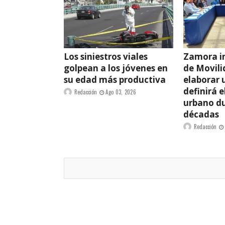
Los siniestros viales
Zamora i
golpean a los jóvenes en
de Movili
su edad más productiva
elaborar 
definirá e
Redacción
Ago 03, 2026
urbano d
décadas
Redacción