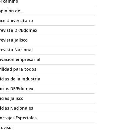
el camino
opinión de…
ace Universitario
revista DF/Edomex
evista Jalisco
revista Nacional
ovación empresarial
ilidad para todos
icias de la Industria
icias DF/Edomex
cias Jalisco
icias Nacionales
ortajes Especiales
rovisor