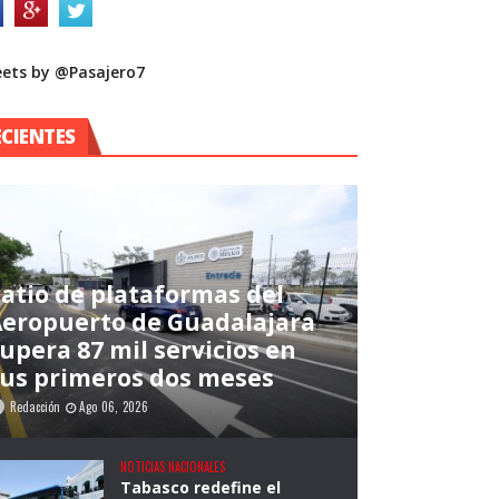
ets by @Pasajero7
ECIENTES
atio de plataformas del
eropuerto de Guadalajara
upera 87 mil servicios en
us primeros dos meses
Redacción
Ago 06, 2026
NOTICIAS NACIONALES
Tabasco redefine el