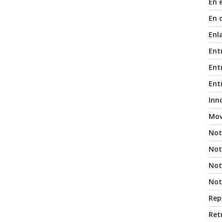
En 
En 
Enl
Ent
Entr
Ent
Inn
Mov
Not
Not
Noti
Not
Rep
Ret