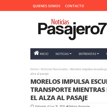
QUIENES SOMOS
CONTACTO
INICIO
NOTICIAS
ENTREVISTAS
Home
Noticias Nacionales
Morelos impulsa escuela p
alza al pasaje
MORELOS IMPULSA ESCU
TRANSPORTE MIENTRAS 
EL ALZA AL PASAJE
Redacción
Jun 30, 2026
Noticias Nacionales