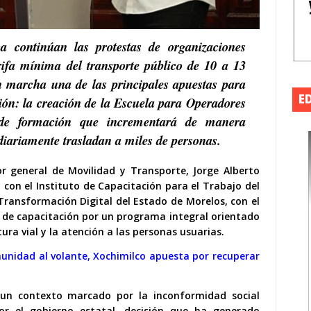
a continúan las protestas de organizaciones
arifa mínima del transporte público de 10 a 13
n marcha una de las principales apuestas para
E
ción: la creación de la Escuela para Operadores
 de formación que incrementará de manera
 diariamente trasladan a miles de personas.
or general de Movilidad y Transporte, Jorge Alberto
 con el Instituto de Capacitación para el Trabajo del
Transformación Digital del Estado de Morelos, con el
l de capacitación por un programa integral orientado
tura vial y la atención a las personas usuarias.
unidad al volante, Xochimilco apuesta por recuperar
n un contexto marcado por la inconformidad social
por el gobierno estatal, decisión que ha generado