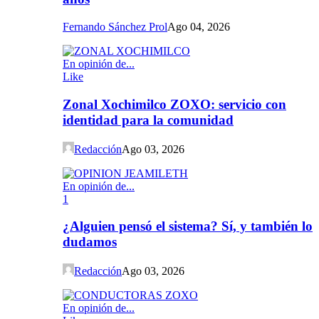
Fernando Sánchez Prol
Ago 04, 2026
En opinión de...
Like
Zonal Xochimilco ZOXO: servicio con
identidad para la comunidad
Redacción
Ago 03, 2026
En opinión de...
1
¿Alguien pensó el sistema? Sí, y también lo
dudamos
Redacción
Ago 03, 2026
En opinión de...