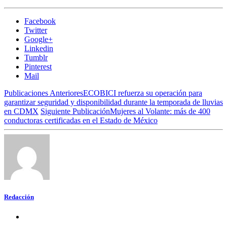
Facebook
Twitter
Google+
Linkedin
Tumblr
Pinterest
Mail
Publicaciones Anteriores
ECOBICI refuerza su operación para
garantizar seguridad y disponibilidad durante la temporada de lluvias
en CDMX
Siguiente Publicación
Mujeres al Volante: más de 400
conductoras certificadas en el Estado de México
Redacción