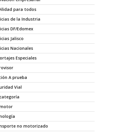
ilidad para todos
icias de la Industria
icias DF/Edomex
cias Jalisco
icias Nacionales
ortajes Especiales
rovisor
ción A prueba
uridad Vial
 categoría
 motor
nología
nsporte no motorizado