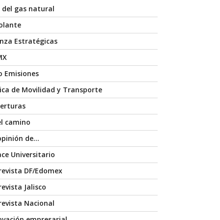
 del gas natural
volante
anza Estratégicas
MX
o Emisiones
nica de Movilidad y Transporte
erturas
el camino
opinión de…
ace Universitario
revista DF/Edomex
evista Jalisco
revista Nacional
ovación empresarial