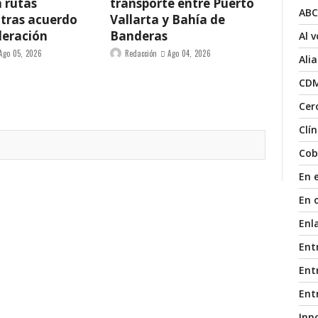
n rutas
transporte entre Puerto
ABC
 tras acuerdo
Vallarta y Bahía de
deración
Banderas
Al 
Ago 05, 2026
Redacción
Ago 04, 2026
Ali
CD
Cer
Clí
Cob
En 
En 
Enl
Ent
Entr
Ent
Inn