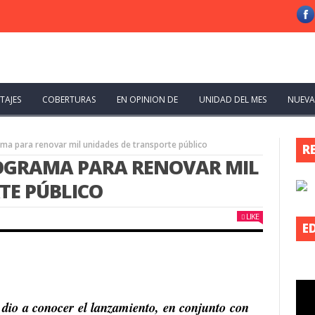
TAJES
COBERTURAS
EN OPINION DE
UNIDAD DEL MES
NUEVA
a para renovar mil unidades de transporte público
R
OGRAMA PARA RENOVAR MIL
TE PÚBLICO
LIKE
E
dio a conocer el lanzamiento, en conjunto con