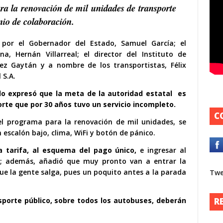
ra la renovación de mil unidades de transporte
nio de colaboración.
por el Gobernador del Estado, Samuel García; el
a, Hernán Villarreal; el director del Instituto de
dez Gaytán y a nombre de los transportistas, Félix
 S.A.
do expresó que la meta de la autoridad estatal es
orte que por 30 años tuvo un servicio incompleto.
C
l programa para la renovación de mil unidades, se
escalón bajo, clima, WiFi y botón de pánico.
 tarifa, al esquema del pago único,
e ingresar al
r; además, añadió que muy pronto van a entrar la
P
que la gente salga, pues un poquito antes a la parada
Twe
A
s
sporte público, sobre todos los autobuses, deberán
R
s