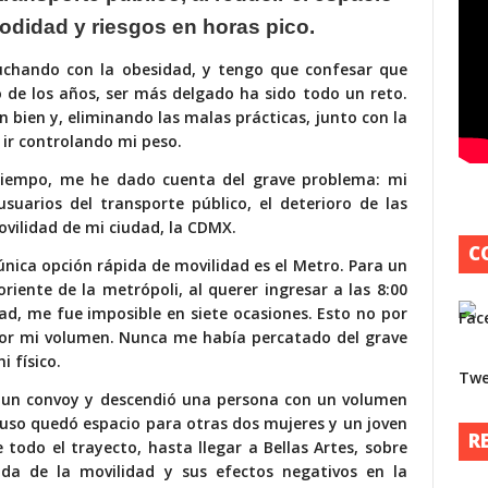
odidad y riesgos en horas pico.
luchando con la obesidad, y tengo que confesar que
 de los años, ser más delgado ha sido todo un reto.
 bien y, eliminando las malas prácticas, junto con la
 ir controlando mi peso.
tiempo, me he dado cuenta del grave problema: mi
usuarios del transporte público, el deterioro de las
ovilidad de mi ciudad, la CDMX.
C
única opción rápida de movilidad es el Metro. Para un
oriente de la metrópoli, al querer ingresar a las 8:00
dad, me fue imposible en siete ocasiones. Esto no por
 por mi volumen. Nunca me había percatado del grave
P
 físico.
Twe
A
 un convoy y descendió una persona con un volumen
s
cluso quedó espacio para otras dos mujeres y un joven
R
s
 todo el trayecto, hasta llegar a Bellas Artes, sobre
da de la movilidad y sus efectos negativos en la