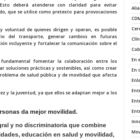
 Esto deberá atenderse con claridad para evitar
Ali
do, que se utilice como pretexto para provocaciones
CD
Cer
ay voluntad de quienes dirigen y operan, es posible
rio del transporte, generar cambios en futuras
Clí
ción incluyente y fortalecer la comunicación sobre el
Cob
En 
 fundamental fomentar la colaboración entre los
ar soluciones prácticas y sostenibles, así como crear
En 
problema de salud pública y de movilidad que afecta
Enl
Ent
ñez y la juventud, ya que ellos se adaptan mejor a los
Entr
Ent
rsonas da mejor
movilidad.
Inn
gral y no discriminatoria
que combine
Mov
unidades, educación
en salud y movilidad,