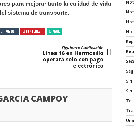
Not
res para mejorar tanto la calidad de vida
Not
del sistema
de transporte.
Noti
TUMBLR
PINTEREST
MAIL
Not
Rep
Siguiente Publicación
Ret
Línea 16 en Hermosillo
operará solo con pago
Sec
electrónico
Seg
Sin
Sin
 GARCIA CAMPOY
Tec
Tra
Uni