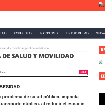
TAJES
COBERTURAS
EN OPINION DE
UNIDAD DEL MES
NUEVA
 salud y movilidad pública en México.
R
 DE SALUD Y MOVILIDAD
 Todos
LIKE
E
 problema de salud pública, impacta
transporte público, al reducir el espacio