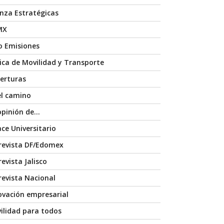
anza Estratégicas
MX
o Emisiones
nica de Movilidad y Transporte
erturas
el camino
opinión de…
ace Universitario
revista DF/Edomex
evista Jalisco
revista Nacional
ovación empresarial
ilidad para todos