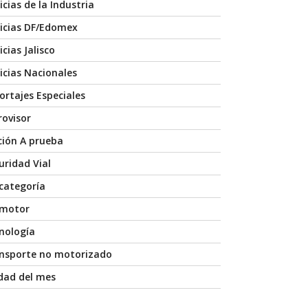
icias de la Industria
icias DF/Edomex
cias Jalisco
icias Nacionales
ortajes Especiales
rovisor
ción A prueba
uridad Vial
 categoría
 motor
nología
nsporte no motorizado
dad del mes