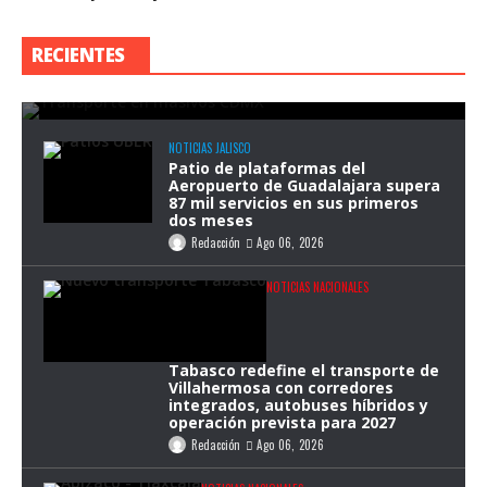
Congreso de la CDMX analiza reforma
para garantizar transporte público
RECIENTES
durante eventos masivos
Redacción
Ago 07, 2026
NOTICIAS JALISCO
Patio de plataformas del
Aeropuerto de Guadalajara supera
87 mil servicios en sus primeros
dos meses
Redacción
Ago 06, 2026
NOTICIAS NACIONALES
Tabasco redefine el transporte de
Villahermosa con corredores
integrados, autobuses híbridos y
operación prevista para 2027
Redacción
Ago 06, 2026