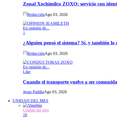
Zonal Xochimilco ZOXO: servicio con iden
Redacción
Ago 03, 2026
En opinión de...
1
¿Alguien pensó el sistema? Sí, y también l
Redacción
Ago 03, 2026
En opinión de...
Like
Cuando el transporte vuelve a ser comunida
Jesus Padilla
Ago 03, 2026
UNIDAD DEL MES
Unidad del mes
10