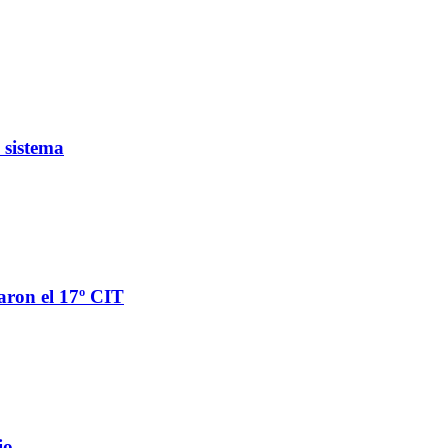
 sistema
aron el 17º CIT
io