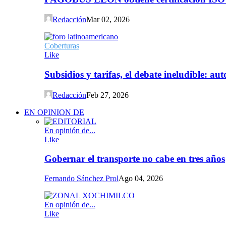
Redacción
Mar 02, 2026
Coberturas
Like
Subsidios y tarifas, el debate ineludible: a
Redacción
Feb 27, 2026
EN OPINION DE
En opinión de...
Like
Gobernar el transporte no cabe en tres años
Fernando Sánchez Prol
Ago 04, 2026
En opinión de...
Like