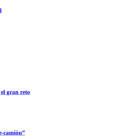
l
 el gran reto
re-camión”