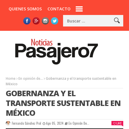
QUIENES SOMOS
CONTACTO
Home
En opinión de...
Gobernanza y el transporte sustentable en
México
GOBERNANZA Y EL
TRANSPORTE SUSTENTABLE EN
MÉXICO
Fernando Sánchez Prol
Ago 05, 2024
En Opinión De...
LIKE