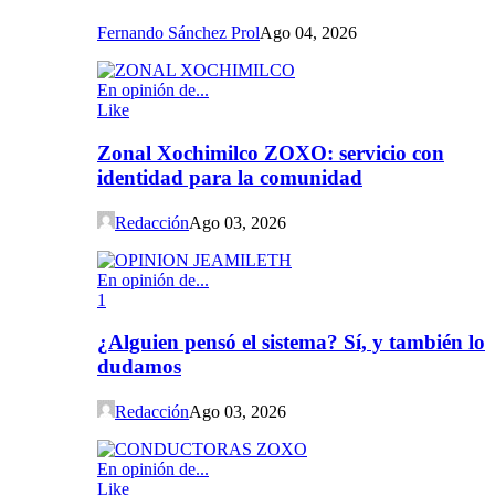
Fernando Sánchez Prol
Ago 04, 2026
En opinión de...
Like
Zonal Xochimilco ZOXO: servicio con
identidad para la comunidad
Redacción
Ago 03, 2026
En opinión de...
1
¿Alguien pensó el sistema? Sí, y también lo
dudamos
Redacción
Ago 03, 2026
En opinión de...
Like