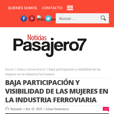
QUIENES SOMOS
CONTACTO
Home
Enlace Universitario
Baja participación y visibilidad de las
mujeres en la Industria Ferroviaria
BAJA PARTICIPACIÓN Y
VISIBILIDAD DE LAS MUJERES EN
LA INDUSTRIA FERROVIARIA
Redacción
Mar 02, 2026
Enlace Universitario
1