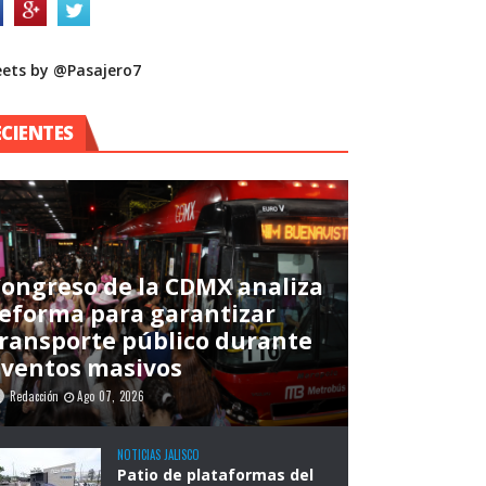
ets by @Pasajero7
ECIENTES
ongreso de la CDMX analiza
eforma para garantizar
ransporte público durante
eventos masivos
Redacción
Ago 07, 2026
NOTICIAS JALISCO
Patio de plataformas del