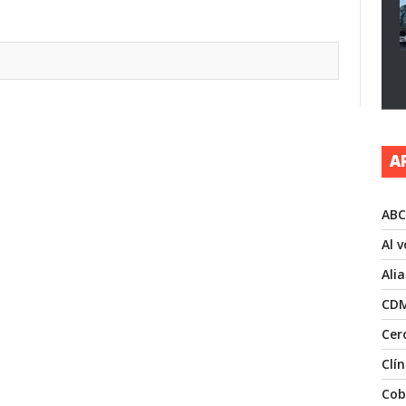
A
ABC
Al 
Ali
CD
Cer
Clí
Cob