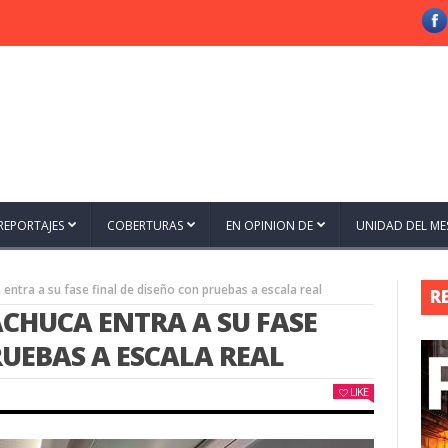
REPORTAJES
COBERTURAS
EN OPINION DE
UNIDAD DEL ME
entra a su fase final de diseño con pruebas a escala real
R
CHUCA ENTRA A SU FASE
RUEBAS A ESCALA REAL
LIKE