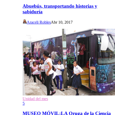
Abuebús, transportando historias y
sabiduría
Araceli Robles
Abr 10, 2017
Unidad del mes
5
MUSEO MÓVIL:LA Oruga de la Ciencia