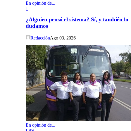
En opinión de...
1
¿Alguien pensó el sistema? Sí, y también lo
dudamos
Redacción
Ago 03, 2026
En opinión de...
Like