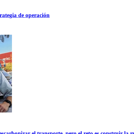
rategia de operación
scarbonizar el transporte, pero el reto es construir la 