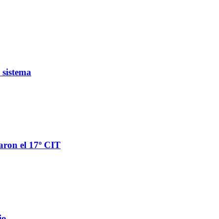
 sistema
aron el 17º CIT
io