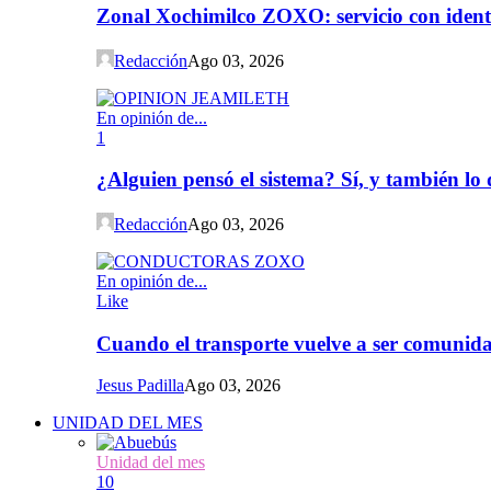
Zonal Xochimilco ZOXO: servicio con iden
Redacción
Ago 03, 2026
En opinión de...
1
¿Alguien pensó el sistema? Sí, y también l
Redacción
Ago 03, 2026
En opinión de...
Like
Cuando el transporte vuelve a ser comunida
Jesus Padilla
Ago 03, 2026
UNIDAD DEL MES
Unidad del mes
10