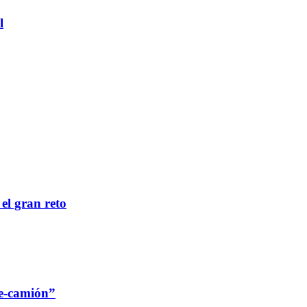
l
 el gran reto
re-camión”