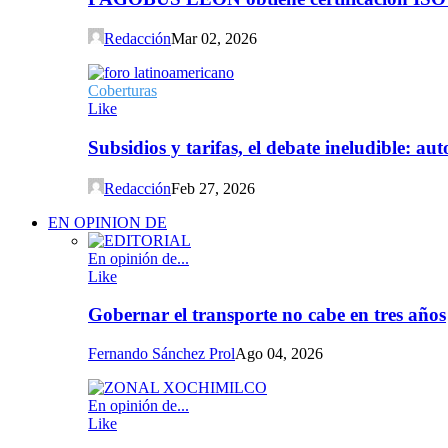
Redacción
Mar 02, 2026
Coberturas
Like
Subsidios y tarifas, el debate ineludible: a
Redacción
Feb 27, 2026
EN OPINION DE
En opinión de...
Like
Gobernar el transporte no cabe en tres años
Fernando Sánchez Prol
Ago 04, 2026
En opinión de...
Like