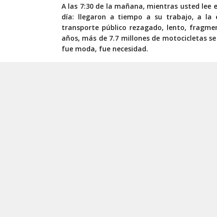
A
las 7:30 de la mañana, mientras usted lee e
día: llegaron a tiempo a su trabajo, a la 
transporte público rezagado, lento, fragme
años, más de 7.7 millones de motocicletas s
fue moda, fue necesidad.
Nos enfrentamos a un fenómeno que no es ane
ha dejado de ser solo una herramienta de rep
de movilidad cotidiana para millones de tr
urbanas. Lo hacen porque el transporte públic
es confiable. Y ante un sistema fallido, la g
El problema no es la moto. Es la falta de pol
La ausencia de regulación, la venta sin freno
cifras son alarmantes: miles de hospitaliz
contaminación al alza. Y al mismo tiempo, u
transporte público para nunca volver.
¿Quién lo dice? Lo dicen los propios secretar
fabricantes, los especialistas en transporte.
Regular no es prohibir. Es ordenar. Es asegu