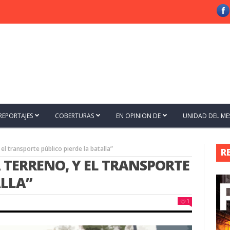
REPORTAJES
COBERTURAS
EN OPINION DE
UNIDAD DEL ME
el transporte público pierde la batalla”
R
 TERRENO, Y EL TRANSPORTE
ALLA”
1