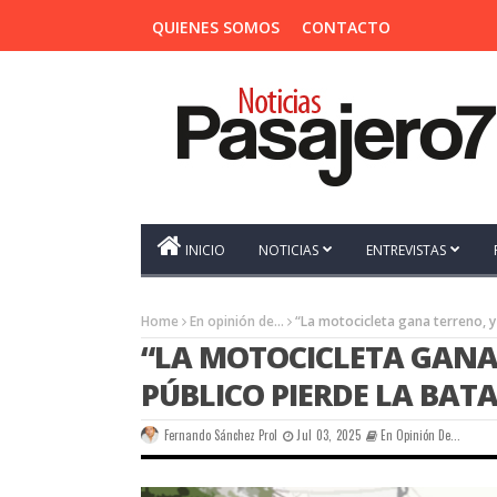
QUIENES SOMOS
CONTACTO
INICIO
NOTICIAS
ENTREVISTAS
Home
En opinión de...
“La motocicleta gana terreno, y 
“LA MOTOCICLETA GANA
PÚBLICO PIERDE LA BAT
Fernando Sánchez Prol
Jul 03, 2025
En Opinión De...