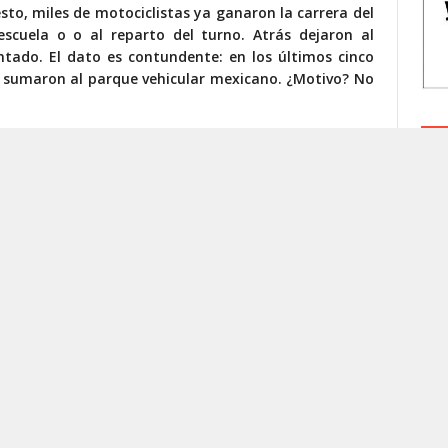
sto, miles de motociclistas ya ganaron la carrera del
escuela o o al reparto del turno. Atrás dejaron al
ntado. El dato es contundente: en los últimos cinco
e sumaron al parque vehicular mexicano. ¿Motivo? No
cdótico ni pasajero. Es estructural. La motocicleta
E
arto o de recreación para convertirse en el vehículo
abajadores, jóvenes y habitantes de las periferias
o no les sirve: no llega a tiempo, no llega cerca, no
ente se organiza… sobre dos ruedas.
ítica pública en la mayoría de las ciudades mexicanas.
, la circulación sin licencia, la impunidad vial. Las
ados, cientos de muertes, ciudades congestionadas,
na hemorragia silenciosa: usuarios que desertan del
ios de movilidad, los académicos, las asociaciones de
 Lo sabemos todos. Pero seguimos sin reaccionar.
rar que ese joven que compra una moto a crédito para