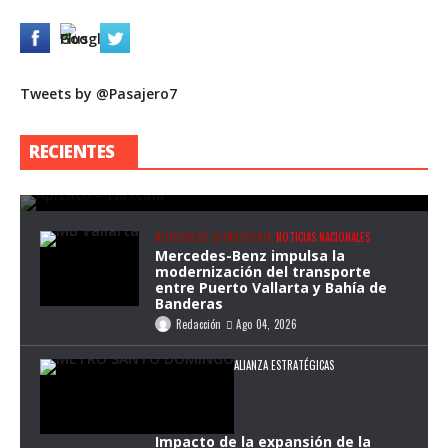
Tweets by @Pasajero7
Tlaxcala asumirá la regulación del
transporte público en rutas federales
RECIENTES
tras acuerdo con la Federación
Redacción
Ago 05, 2026
NOTICIAS DE LA INDUSTRIA
NOTICIAS NACIONALES
Mercedes-Benz impulsa la
modernización del transporte
entre Puerto Vallarta y Bahía de
Banderas
Redacción
Ago 04, 2026
ALIANZA ESTRATÉGICAS
Impacto de la expansión de la