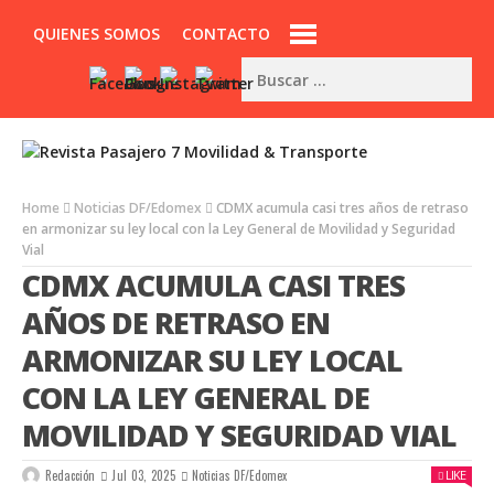
QUIENES SOMOS
CONTACTO
Home
Noticias DF/Edomex
CDMX acumula casi tres años de retraso
en armonizar su ley local con la Ley General de Movilidad y Seguridad
Vial
CDMX ACUMULA CASI TRES
AÑOS DE RETRASO EN
ARMONIZAR SU LEY LOCAL
CON LA LEY GENERAL DE
MOVILIDAD Y SEGURIDAD VIAL
Redacción
Jul 03, 2025
Noticias DF/Edomex
LIKE