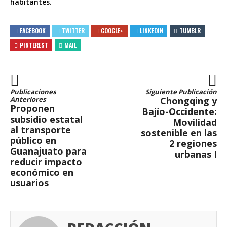
habitantes.
FACEBOOK
TWITTER
GOOGLE+
LINKEDIN
TUMBLR
PINTEREST
MAIL
Publicaciones
Siguiente Publicación
Anteriores
Chongqing y
Proponen
Bajío-Occidente:
subsidio estatal
Movilidad
al transporte
sostenible en las
público en
2 regiones
Guanajuato para
urbanas I
reducir impacto
económico en
usuarios