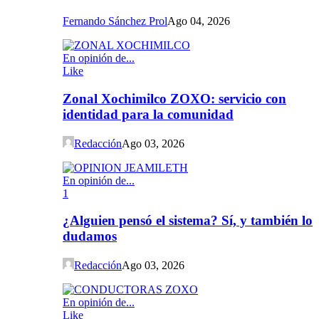
Fernando Sánchez Prol
Ago 04, 2026
En opinión de...
Like
Zonal Xochimilco ZOXO: servicio con
identidad para la comunidad
Redacción
Ago 03, 2026
En opinión de...
1
¿Alguien pensó el sistema? Sí, y también lo
dudamos
Redacción
Ago 03, 2026
En opinión de...
Like