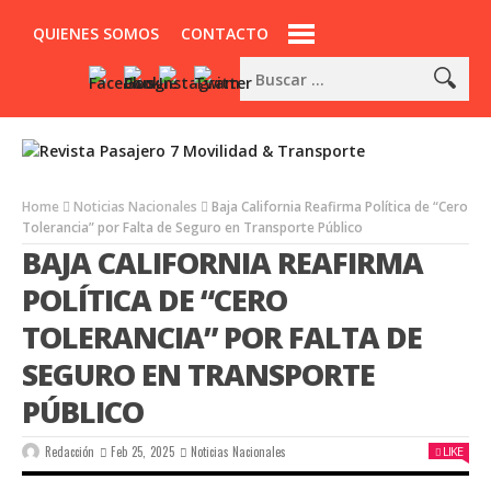
QUIENES SOMOS
CONTACTO
Home
Noticias Nacionales
Baja California Reafirma Política de “Cero
Tolerancia” por Falta de Seguro en Transporte Público
BAJA CALIFORNIA REAFIRMA
POLÍTICA DE “CERO
TOLERANCIA” POR FALTA DE
SEGURO EN TRANSPORTE
PÚBLICO
Redacción
Feb 25, 2025
Noticias Nacionales
LIKE