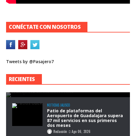
CONÉCTATE CON NOSOTROS
Tweets by @Pasajero7
Congreso de la CDMX analiza reforma
para garantizar transporte público
RECIENTES
durante eventos masivos
Redacción
Ago 07, 2026
NOTICIAS JALISCO
Patio de plataformas del
Aeropuerto de Guadalajara supera
87 mil servicios en sus primeros
dos meses
Redacción
Ago 06, 2026