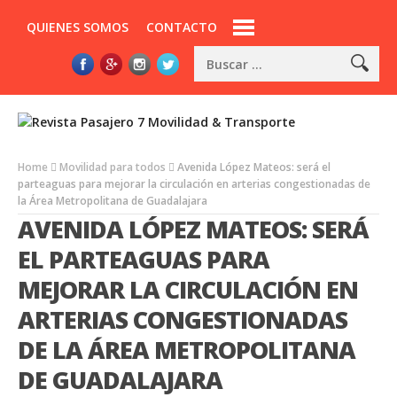
QUIENES SOMOS
CONTACTO
Home
Movilidad para todos
Avenida López Mateos: será el
parteaguas para mejorar la circulación en arterias congestionadas de
la Área Metropolitana de Guadalajara
AVENIDA LÓPEZ MATEOS: SERÁ
EL PARTEAGUAS PARA
MEJORAR LA CIRCULACIÓN EN
ARTERIAS CONGESTIONADAS
DE LA ÁREA METROPOLITANA
DE GUADALAJARA