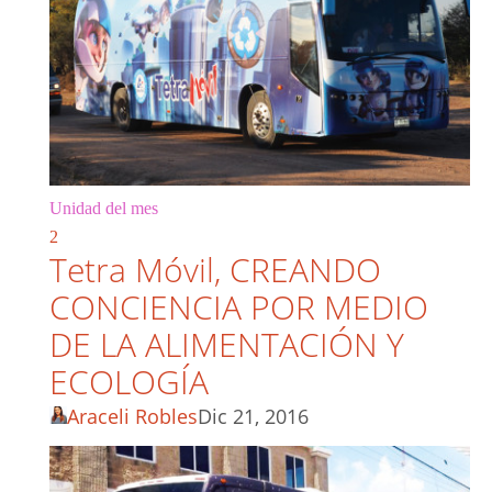
Unidad del mes
2
Tetra Móvil, CREANDO
CONCIENCIA POR MEDIO
DE LA ALIMENTACIÓN Y
ECOLOGÍA
Araceli Robles
Dic 21, 2016