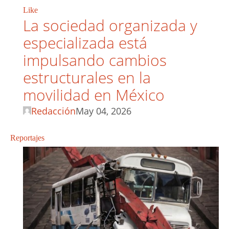
Like
La sociedad organizada y
especializada está
impulsando cambios
estructurales en la
movilidad en México
Redacción
May 04, 2026
Reportajes