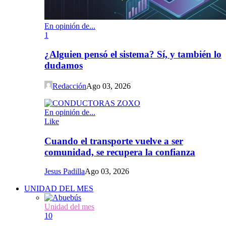
En opinión de...
1
¿Alguien pensó el sistema? Sí, y también lo
dudamos
Redacción
Ago 03, 2026
En opinión de...
Like
Cuando el transporte vuelve a ser
comunidad, se recupera la confianza
Jesus Padilla
Ago 03, 2026
UNIDAD DEL MES
Unidad del mes
10