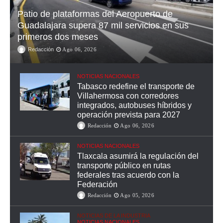
Patio de plataformas del Aeropuerto de
Guadalajara supera 87 mil servicios en sus
primeros dos meses
Redacción
Ago 06, 2026
NOTICIAS NACIONALES
Tabasco redefine el transporte de
Villahermosa con corredores
integrados, autobuses híbridos y
operación prevista para 2027
Redacción
Ago 06, 2026
NOTICIAS NACIONALES
Tlaxcala asumirá la regulación del
transporte público en rutas
federales tras acuerdo con la
Federación
Redacción
Ago 05, 2026
NOTICIAS DE LA INDUSTRIA
NOTICIAS NACIONALES