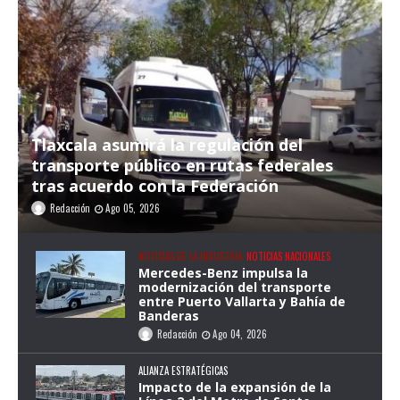
Tlaxcala asumirá la regulación del
transporte público en rutas federales
tras acuerdo con la Federación
Redacción
Ago 05, 2026
NOTICIAS DE LA INDUSTRIA
NOTICIAS NACIONALES
Mercedes-Benz impulsa la
modernización del transporte
entre Puerto Vallarta y Bahía de
Banderas
Redacción
Ago 04, 2026
ALIANZA ESTRATÉGICAS
Impacto de la expansión de la