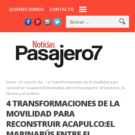
QUIENES SOMOS
CONTACTO
Home
En opinión de...
4 Transformaciones de la movilidad para
reconstruir Acapulco:El Marinabús entre el transporte, el territorio, la
técnica y el turismo
4 TRANSFORMACIONES DE LA
MOVILIDAD PARA
RECONSTRUIR ACAPULCO:EL
MARINABÚS ENTRE EL