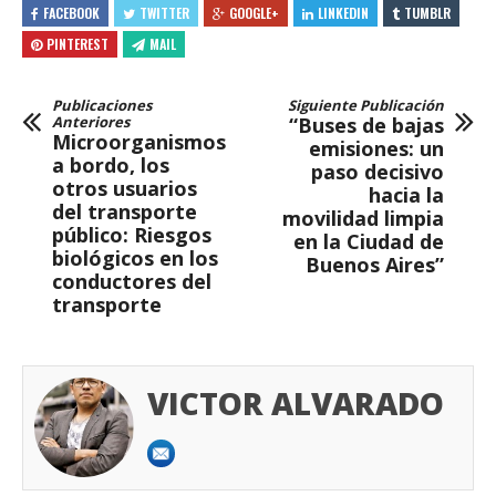
FACEBOOK
TWITTER
GOOGLE+
LINKEDIN
TUMBLR
PINTEREST
MAIL
Publicaciones
Siguiente Publicación
Anteriores
“Buses de bajas
Microorganismos
emisiones: un
a bordo, los
paso decisivo
otros usuarios
hacia la
del transporte
movilidad limpia
público: Riesgos
en la Ciudad de
biológicos en los
Buenos Aires”
conductores del
transporte
VICTOR ALVARADO