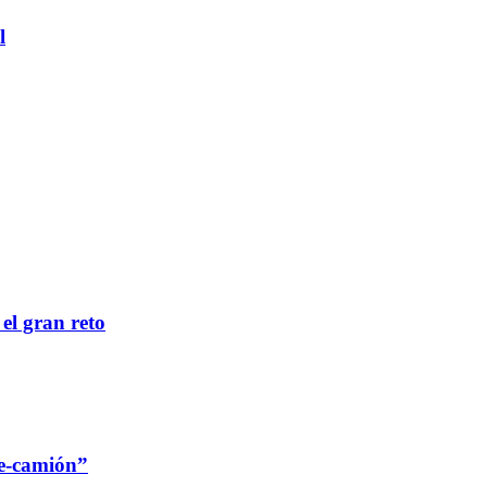
l
 el gran reto
re-camión”