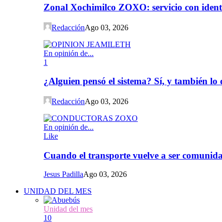
Zonal Xochimilco ZOXO: servicio con iden
Redacción
Ago 03, 2026
En opinión de...
1
¿Alguien pensó el sistema? Sí, y también l
Redacción
Ago 03, 2026
En opinión de...
Like
Cuando el transporte vuelve a ser comunida
Jesus Padilla
Ago 03, 2026
UNIDAD DEL MES
Unidad del mes
10