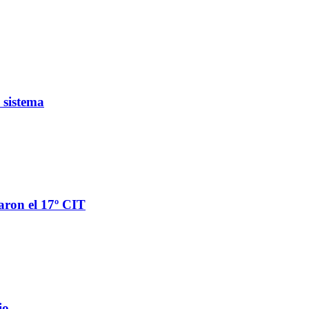
 sistema
aron el 17º CIT
io