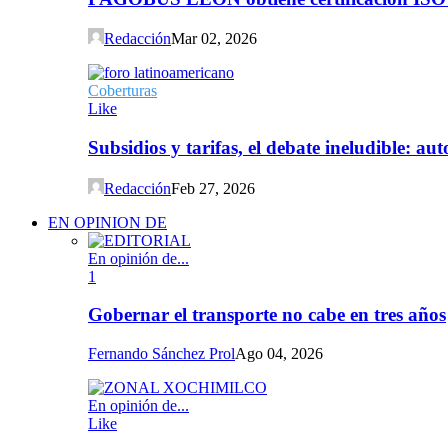
Redacción
Mar 02, 2026
Coberturas
Like
Subsidios y tarifas, el debate ineludible: a
Redacción
Feb 27, 2026
EN OPINION DE
En opinión de...
1
Gobernar el transporte no cabe en tres años
Fernando Sánchez Prol
Ago 04, 2026
En opinión de...
Like