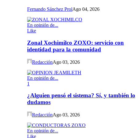
Fernando Sánchez Prol
Ago 04, 2026
En opinión de...
Like
Zonal Xochimilco ZOXO: servicio con
identidad para la comunidad
Redacción
Ago 03, 2026
En opinión de...
1
¿Alguien pensó el sistema? Sí, y también lo
dudamos
Redacción
Ago 03, 2026
En opinión de...
Like