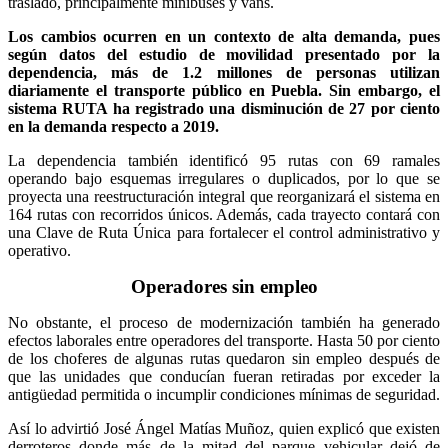
traslado, principalmente minibuses y vans.
Los cambios ocurren en un contexto de alta demanda, pues
según datos del estudio de movilidad presentado por la
dependencia, más de 1.2 millones de personas utilizan
diariamente el transporte público en Puebla. Sin embargo, el
sistema RUTA ha registrado una disminución de 27 por ciento
en la demanda respecto a 2019.
La dependencia también identificó 95 rutas con 69 ramales
operando bajo esquemas irregulares o duplicados, por lo que se
proyecta una reestructuración integral que reorganizará el sistema en
164 rutas con recorridos únicos. Además, cada trayecto contará con
una Clave de Ruta Única para fortalecer el control administrativo y
operativo.
Operadores sin empleo
No obstante, el proceso de modernización también ha generado
efectos laborales entre operadores del transporte. Hasta 50 por ciento
de los choferes de algunas rutas quedaron sin empleo después de
que las unidades que conducían fueran retiradas por exceder la
antigüedad permitida o incumplir condiciones mínimas de seguridad.
Así lo advirtió José Ángel Matías Muñoz, quien explicó que existen
derroteros donde más de la mitad del parque vehicular dejó de