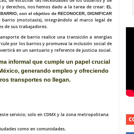
tas, de escuchar las necesidades de los usuarios y de
 y derechos, nos hemos dado a la tarea de crear:
EL
ARRIO, con el objetivo de RECONOCER, DIGNIFICAR
e barrio (mototaxis), integrándolo al marco legal de
es de sus trabajadores.
ransporte de barrio realice una transición a energías
cule por los barrios y promueva la inclusión social de
ertirá en un santuario y referente de justicia social.
ema informal
que cumple un papel crucial
 México, generando empleo y
ofreciendo
ros transportes no llegan.
 este
servicio; solo en CDMX y la zona metropolitana
C
ciudades como en comunidades.