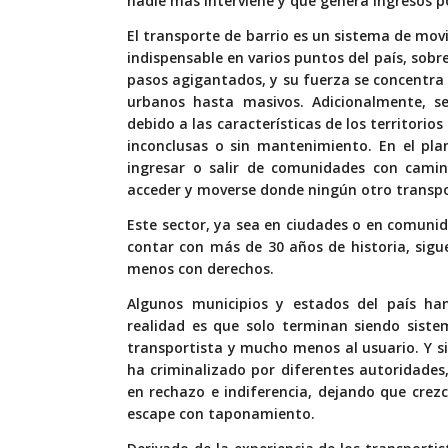
nadie más interviene y que genera ingresos 
E
l transporte de barrio es un sistema de mo
indispensable en varios puntos del país, sob
pasos agigantados, y su fuerza se concentra
urbanos hasta masivos. Adicionalmente, s
debido a las características de los territorio
inconclusas o sin mantenimiento. En el pla
ingresar o salir de comunidades con camin
acceder y moverse donde ningún otro transp
Este sector, ya sea en ciudades o en comunid
contar con más de 30 años de historia, sigu
menos con derechos.
Algunos municipios y estados del país han
realidad es que solo terminan siendo sistem
transportista y mucho menos al usuario. Y 
ha criminalizado por diferentes autoridades,
en rechazo e indiferencia, dejando que cre
escape con taponamiento.