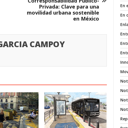
Corresponsabilidad Público-
En 
Privada: Clave para una
movilidad urbana sostenible
En 
en México
Enl
Ent
 GARCIA CAMPOY
Entr
Ent
Inn
Mov
Not
Not
Noti
Not
Rep