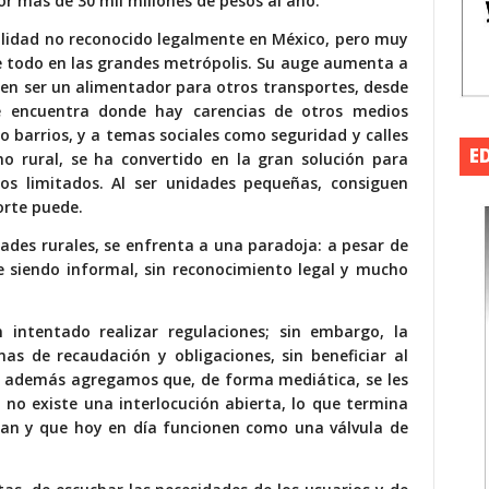
por
más de 30 mil millones de pesos al año.
vilidad no reconocido legalmente en México, pero muy
re todo en las grandes metrópolis. Su auge aumenta a
 en ser un alimentador para otros transportes, desde
e encuentra donde hay carencias de otros medios
s o barrios, y a temas sociales como seguridad y calles
E
no rural, se ha convertido en la gran solución para
os limitados. Al ser unidades pequeñas, consiguen
orte puede.
ades rurales, se enfrenta a una paradoja: a pesar de
e siendo informal, sin reconocimiento legal y mucho
 intentado realizar regulaciones; sin embargo, la
as de recaudación y obligaciones, sin beneficiar al
si además agregamos que, de forma mediática, se les
 no existe una interlocución abierta, lo que termina
zcan y que hoy en día funcionen como una válvula de