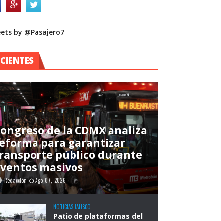
ets by @Pasajero7
ECIENTES
ongreso de la CDMX analiza
eforma para garantizar
ransporte público durante
eventos masivos
Redacción
Ago 07, 2026
NOTICIAS JALISCO
Patio de plataformas del