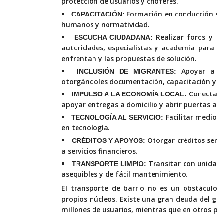
protección de usuarios y choferes.
Formación en conducción s
CAPACITACIÓN:
humanos y normatividad.
Realizar foros y 
ESCUCHA CIUDADANA:
autoridades, especialistas y academia para 
enfrentan y las propuestas de solución.
Apoyar a 
INCLUSIÓN DE MIGRANTES:
otorgándoles documentación, capacitación y 
Conectar
IMPULSO A LA ECONOMÍA LOCAL:
apoyar entregas a domicilio y abrir puertas 
Facilitar medio
TECNOLOGÍA AL SERVICIO:
en tecnología.
Otorgar créditos sen
CRÉDITOS Y APOYOS:
a servicios financieros.
Transitar con unida
TRANSPORTE LIMPIO:
asequibles y de fácil mantenimiento.
El transporte de barrio no es un obstáculo
propios núcleos. Existe una gran deuda del g
millones de usuarios, mientras que en otros p