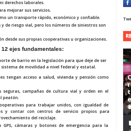
ni derechos laborales.
ara mejorar sus servicios.
 como un
transporte rápido,
económico y confiable.
Twe
s y de
riesgo vial, pero los
números de siniestros
son
R
n desde sus propias cooperativas u organizaciones.
 12 ejes fundamentales:
sporte de barrio en la legislación para que deje de ser
 sistema de movilidad a nivel federal y estatal.
C
es tengan acceso a salud, vivienda y pensión como
r
t
s seguras, campañas de cultura vial y orden en el
l peatón.
ooperativas para trabajar unidos, con igualdad de
s y contar con centros de servicio propios para
ovechamiento del reciclaje.
n GPS, cámaras y botones de emergencia para la