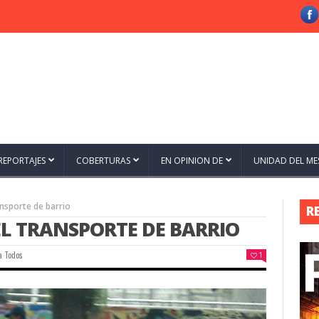
REPORTAJES
COBERTURAS
EN OPINION DE
UNIDAD DEL ME
ransporte de barrio
R
 EL TRANSPORTE DE BARRIO
a Todos
1