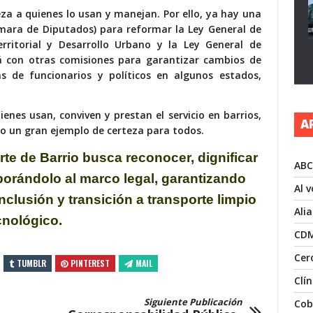
eza a quienes lo usan y manejan. Por ello, ya hay una
ámara de Diputados) para reformar la Ley General de
itorial y Desarrollo Urbano y la Ley General de
rá con otras comisiones para garantizar cambios de
s de funcionarios y políticos en algunos estados,
enes usan, conviven y prestan el servicio en barrios,
A
do un gran ejemplo de certeza para todos.
rte de Barrio busca reconocer, dignificar
ABC
rporándolo al marco legal, garantizando
Al 
clusión y transición a transporte limpio
Ali
cnológico.
CD
Cer
TUMBLR
PINTEREST
MAIL
Clí
Siguiente Publicación
Cob