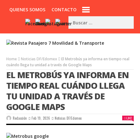
QUIENES SOMOS
CONTACTO
Home
Noticias DF/Edomex
El Metrobús ya informa en tiempo real
cuándo llega tu unidad a través de Google Maps
EL METROBÚS YA INFORMA EN
TIEMPO REAL CUÁNDO LLEGA
TU UNIDAD A TRAVÉS DE
GOOGLE MAPS
Redacción
Feb 19, 2026
Noticias DF/Edomex
LIKE