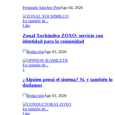
Fernando Sánchez Prol
Ago 04, 2026
En opinión de...
Like
Zonal Xochimilco ZOXO: servicio con
identidad para la comunidad
Redacción
Ago 03, 2026
En opinión de...
1
¿Alguien pensó el sistema? Sí, y también lo
dudamos
Redacción
Ago 03, 2026
En opinión de...
Like