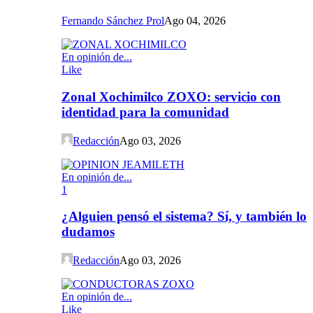
Fernando Sánchez Prol
Ago 04, 2026
En opinión de...
Like
Zonal Xochimilco ZOXO: servicio con
identidad para la comunidad
Redacción
Ago 03, 2026
En opinión de...
1
¿Alguien pensó el sistema? Sí, y también lo
dudamos
Redacción
Ago 03, 2026
En opinión de...
Like